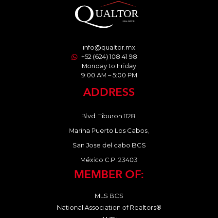
info@qualtor.mx
+52 (624) 108 41 98
Monday to Friday
9:00 AM – 5:00 PM
ADDRESS
Blvd. Tiburon 1128,
Marina Puerto Los Cabos,
San Jose del cabo BCS
México C.P. 23403
MEMBER OF:
MLS BCS
National Association of Realtors®